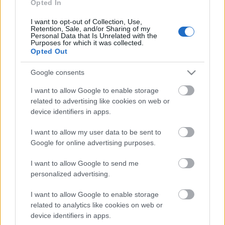
Opted In
Ámokfutás – kis adagokkal
I want to opt-out of Collection, Use,
Retention, Sale, and/or Sharing of my
pszichoaktiv
•
2009. november 30.
0
Personal Data that Is Unrelated with the
Purposes for which it was collected.
Opted Out
Na, álljon itt egy több, mint két hónappal ezelőtti
eset felelőtlen, de hepiendű listája, jó hülye este volt
Google consents
:)Hazaérkezés (a történések kezdete délután 6-kor
I want to allow Google to enable storage
van, szobahőmérséklet 25,5 Celsius fok) 1 dupla
related to advertising like cookies on web or
kávé (ahhoz, hogy ne dőljek el felébreszthetetlenül
device identifiers in apps.
este 7-kor…
I want to allow my user data to be sent to
Google for online advertising purposes.
Camu Camu
I want to allow Google to send me
pszichoaktiv
•
2009. november 30.
0
personalized advertising.
A Camu Camu egy meglehetősen érdekes
I want to allow Google to enable storage
gyógynövény, ami tele van C-vitaminnal, méghozzá a
related to analytics like cookies on web or
szervezethez közelebb álló, természetes formában,
device identifiers in apps.