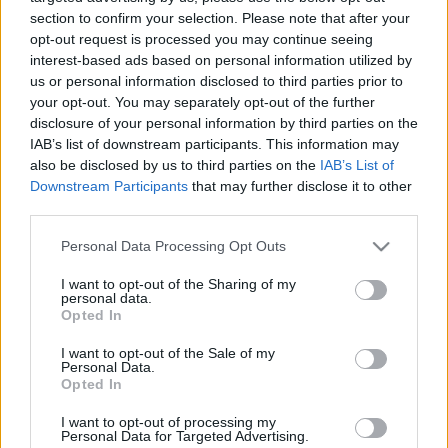
section to confirm your selection. Please note that after your
pszichoaktiv
•
2010. november 30.
10
opt-out request is processed you may continue seeing
interest-based ads based on personal information utilized by
Na, ez két antidepresszáns, próbálom őket
us or personal information disclosed to third parties prior to
összehasonlítani, hatás szempontjából szigorúan
your opt-out. You may separately opt-out of the further
szubjektív alapon.Káros mellékhatások:A Kratom
disclosure of your personal information by third parties on the
annyira káros a májra, mint kb. a sör, és rendszeres
IAB’s list of downstream participants. This information may
levélporos formában történő használata az emberek
also be disclosed by us to third parties on the
IAB’s List of
egy részénél székelési…
Downstream Participants
that may further disclose it to other
third parties.
Esti kombó
Please note that this website/app uses one or more Google
Personal Data Processing Opt Outs
services and may gather and store information including but
pszichoaktiv
•
2009. november 30.
0
not limited to your visit or usage behaviour. You may click to
I want to opt-out of the Sharing of my
personal data.
grant or deny consent to Google and its third-party tags to
Opted In
Van egy jó kis kombináció, amit mostanság szoktam
use your data for below specified purposes in below Google
alkalmazni, ha olyan kedvem van:0,24-0,48 gramm
consent section.
I want to opt-out of the Sale of my
Aranygyökér-kivonat, a kívánt frissességtől
Personal Data.
függően. + 7 gramm porított Kóladió + 3 gramm
Opted In
porított Red Vein Indo Kratom A Kóladió és a Kratom
I want to opt-out of processing my
porokat…
Personal Data for Targeted Advertising.