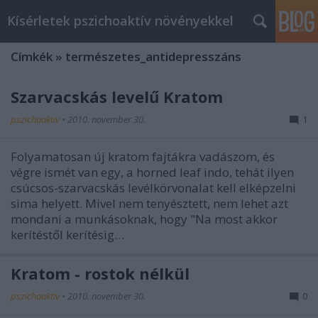
Kísérletek pszichoaktív növényekkel
Címkék
»
természetes_antidepresszáns
Szarvacskás levelű Kratom
pszichoaktiv
•
2010. november 30.
1
Folyamatosan új kratom fajtákra vadászom, és
végre ismét van egy, a horned leaf indo, tehát ilyen
csúcsos-szarvacskás levélkörvonalat kell elképzelni
sima helyett. Mivel nem tenyésztett, nem lehet azt
mondani a munkásoknak, hogy "Na most akkor
kerítéstől kerítésig…
Kratom - rostok nélkül
pszichoaktiv
•
2010. november 30.
0