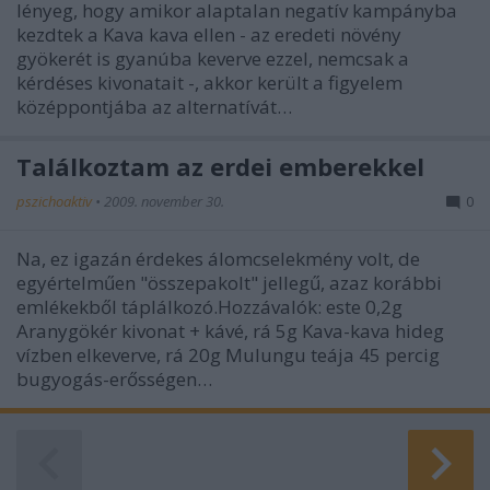
lényeg, hogy amikor alaptalan negatív kampányba
kezdtek a Kava kava ellen - az eredeti növény
gyökerét is gyanúba keverve ezzel, nemcsak a
kérdéses kivonatait -, akkor került a figyelem
középpontjába az alternatívát…
Találkoztam az erdei emberekkel
pszichoaktiv
•
2009. november 30.
0
Na, ez igazán érdekes álomcselekmény volt, de
egyértelműen "összepakolt" jellegű, azaz korábbi
emlékekből táplálkozó.Hozzávalók: este 0,2g
Aranygökér kivonat + kávé, rá 5g Kava-kava hideg
vízben elkeverve, rá 20g Mulungu teája 45 percig
bugyogás-erősségen…