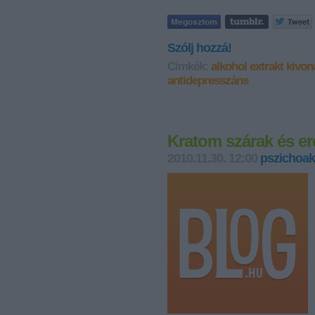
Szólj hozzá!
Címkék:
alkohol
extrakt
kivon
antidepresszáns
Kratom szárak és er
2010.11.30. 12:00
pszichoak