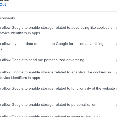
Out
consents
o allow Google to enable storage related to advertising like cookies on
Tetszik
0
evice identifiers in apps.
o allow my user data to be sent to Google for online advertising
ó
kivonat
mitragyna speciosa
kratom
kolanut
kóladió
s.
kér
természetes antidepresszáns
to allow Google to send me personalized advertising.
o allow Google to enable storage related to analytics like cookies on
agokkal
evice identifiers in apps.
tiv
Na, álljon itt egy több, mint két hónappal ezelőtti eset felelőtlen, de
o allow Google to enable storage related to functionality of the website
hepiendű listája, jó hülye este volt :)Hazaérkezés (a történések
kezdete délután 6-kor van, szobahőmérséklet 25,5 Celsius fok) 1
dupla kávé (ahhoz, hogy ne dőljek el felébreszthetetlenül este 7-
o allow Google to enable storage related to personalization.
kor…
o allow Google to enable storage related to security, including