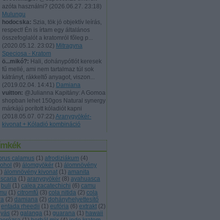
azóta használni?
(
2026.06.27. 23:18
)
Mulungu
hodocska:
Szia, tök jó objektív leírás,
respect! Én is írtam egy általános
összefoglalót a kratomról főleg p...
(
2020.05.12. 23:02
)
Mitragyna
Speciosa - Kratom
ö...mikó?:
Hali, dohánypótlót keresek
fű mellé, ami nem tartalmaz túl sok
kátrányt, rákkeltő anyagot, viszon...
(
2019.02.04. 14:41
)
Damiana
vuitton:
@Julianna Kapitány: A Gomoa
shopban lehet 150gos Natural synergy
márkájú porított kóladiót kapni
(
2018.05.07. 07:22
)
Aranygyökér-
kivonat + Kóladió kombináció
ímkék
orus calamus
(
1
)
afrodiziákum
(
4
)
kohol
(
9
)
álomgyökér
(
1
)
álomnövény
1
)
álomnövény kivonat
(
1
)
amanita
scaria
(
1
)
aranygyökér
(
8
)
ayahuasca
buli
(
1
)
calea zacatechichi
(
6
)
camu
mu
(
1
)
citromfű
(
3
)
cola nitida
(
2
)
cola
ra
(
2
)
damiana
(
2
)
dohányhelyettesítő
entada rheedii
(
1
)
eufória
(
6
)
extrakt
(
2
)
gyás
(
2
)
galanga
(
1
)
guarana
(
1
)
hawaii