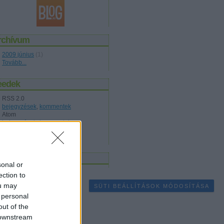
rchívum
2009 június
(
1
)
Tovább
...
eedek
RSS 2.0
bejegyzések
,
kommentek
Atom
bejegyzések
,
kommentek
gyéb
sonal or
ection to
ou may
SÜTI BEÁLLÍTÁSOK MÓDOSÍTÁSA
 personal
out of the
 downstream