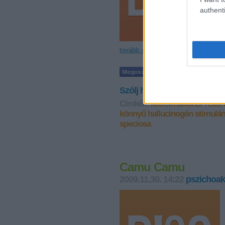
authenti
tovább »
Szólj hozzá!
Címkék:
koffein
alkohol
relax
könnyű hallucinogén
stimulá
speciosa
Camu Camu
2009.11.30. 14:22
pszichoak