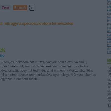
tö
(
1
)
ká
Tetszik
0
ké
(
3
)
ha
br
at
mitragyna speciosa
kratom
természetes
(
2
)
sp
re
sc
sin
st
te
ek
da
Cí
tiv
B
Bizonyos időközönként muszáj vagyok beszerezni valami új
típusú kratomot, mert az egyik kedvenc növényem, és hajt a
A 
kíváncsiság, hogy mit tud még, amit én nem :) Mostanában tűnt
ti
fi
fel a kratom szárak-erek porításával nyert elegy, már teszteltem is
? 
egyszer, s bár nem tudok…
ti
fi
si
cs
je
te
ne
k