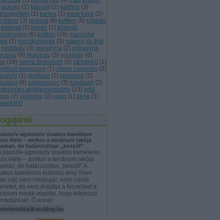
rperózsa
(
1
)
herbál mix
(
4
)
indo kratom
iporuru
(
1
)
kábulat
(
2
)
kálmos
(
3
)
lmosgyökér
(
1
)
kanna
(
1
)
kava kava
(
2
)
k lótusz
(
3
)
kivonat
(
6
)
koffein
(
5
)
kóladió
kolanut
(
3
)
komló
(
1
)
könnyű
llucinogén
(
6
)
kratom
(
16
)
maconha
ava
(
2
)
macskamenta
(
3
)
maeng da thai
meditatív
(
3
)
mitragyna
(
2
)
mitragyna
eciosa
(
9
)
mulungu
(
3
)
nyugtató
(
6
)
lax
(
16
)
salvia divinorum
(
3
)
sámánhit
(
1
)
eletium tortuosum
(
1
)
silene capensis
(
2
)
icuichi
(
1
)
skullcap
(
1
)
speciosa
(
2
)
imuláns
(
9
)
szalonspicc
(
3
)
szedáció
(
2
)
rmészetes antidepresszáns
(
13
)
wild
gga
(
2
)
yohimbe
(
2
)
yopo
(
1
)
zene
(
1
)
mkefelhő
logajánló
passzív‑agresszív sisakos kaméleon
tkos élete – amikor a terrárium lakója
noman, de határozottan „beszól”
A passzív‑agresszív sisakos kaméleon
tkos élete – amikor a terrárium lakója
noman, de határozottan „beszól” A
sakos kaméleon különös lény. Nem
ap zajt, nem rohangál, nem csinál
lenetet, és nem dobálja a tücsköket a
rrárium másik végébe, hogy kifejezze
mtetszését. Ő ennél…
ameleonlexikon.blog.hu