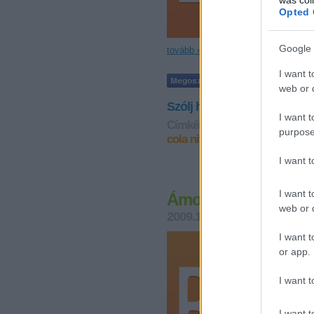
Opted 
Google 
tovább »
I want t
web or d
Szólj hozzá!
I want t
Címkék:
koffein
relax
nyugtat
purpose
cola nitida
cola vera
aranygyö
I want 
I want t
Ámokfutás – kis ad
web or d
2009.11.30. 14:35
pszichoak
I want t
or app.
I want t
I want t