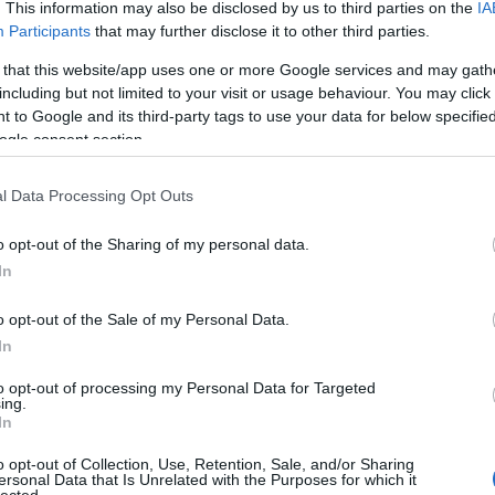
. This information may also be disclosed by us to third parties on the
IA
Participants
that may further disclose it to other third parties.
 that this website/app uses one or more Google services and may gath
including but not limited to your visit or usage behaviour. You may click 
Tetszik
0
 to Google and its third-party tags to use your data for below specifi
ogle consent section.
a
mitragyna speciosa
kratom
stimuláns
természetes
dáció
l Data Processing Opt Outs
o opt-out of the Sharing of my personal data.
In
tiv
o opt-out of the Sale of my Personal Data.
Van egy jó kis kombináció, amit mostanság szoktam alkalmazni,
In
ha olyan kedvem van:0,24-0,48 gramm Aranygyökér-kivonat, a
kívánt frissességtől függően. + 7 gramm porított Kóladió + 3
to opt-out of processing my Personal Data for Targeted
gramm porított Red Vein Indo Kratom A Kóladió és a Kratom
ing.
porokat…
In
o opt-out of Collection, Use, Retention, Sale, and/or Sharing
ersonal Data that Is Unrelated with the Purposes for which it
lected.