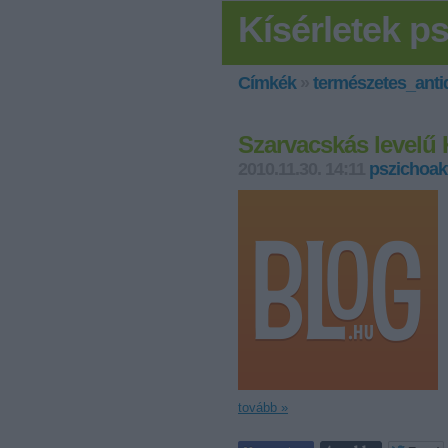
Kísérletek p
Címkék
»
természetes_ant
Szarvacskás levelű
2010.11.30. 14:11
pszichoak
tovább »