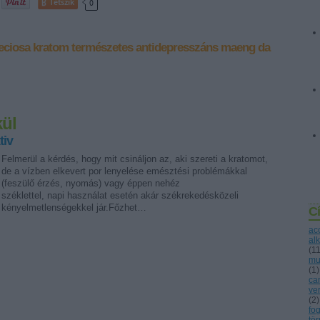
Tetszik
0
eciosa
kratom
természetes antidepresszáns
maeng da
kül
tiv
Felmerül a kérdés, hogy mit csináljon az, aki szereti a kratomot,
de a vízben elkevert por lenyelése emésztési problémákkal
(feszülő érzés, nyomás) vagy éppen nehéz
széklettel, napi használat esetén akár székrekedésközeli
kényelmetlenségekkel jár.Főzhet…
C
ac
al
(
1
mu
(
1
)
ca
ve
(
2
)
fo