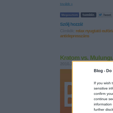
tovább »
Szólj hozzá!
Címkék:
relax
nyugtató
eufóri
antidepresszáns
Kratom vs. Mulung
2010.11.30. 09:49
pszichoak
Blog -
Do 
If you wish 
sensitive in
confirm you
continue se
information 
further disc