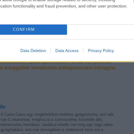
cation functionality and fraud prevention, and other user protection.
CONFIRM
Tetszik
0
Data Deletion
Data Access
Privacy Policy
afrodiziákum
szalonspicc
kratom
herbál mix
yohimbe
ns
aranygyökér
természetes antidepresszáns
mitragyna
tiv
A Camu Camu egy meglehetősen érdekes gyógynövény, ami tele
van C-vitaminnal, méghozzá a szervezethez közelebb álló,
természetes formában, ráadásul emellé van még egy nagy rakás
gyógyhatása, ami már önmagában is érdekessé teszi ezt a