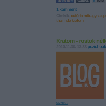
1
komment
Címkék:
eufória
mitragyna sp
thai
indo kratom
Kratom - rostok nél
2010.11.30. 13:33
pszichoak
tovább »