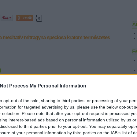
Tetszik
0
A
a
meditatív
mitragyna speciosa
kratom
természetes
F
u
tiv
Na, ez két antidepresszáns, próbálom őket összehasonlítani,
Not Process My Personal Information
hatás szempontjából szigorúan szubjektív alapon.Káros
mellékhatások:A Kratom annyira káros a májra, mint kb. a sör, és
E
to opt-out of the sale, sharing to third parties, or processing of your per
rendszeres levélporos formában történő használata az emberek
egy részénél székelési…
formation for targeted advertising by us, please use the below opt-out s
r selection. Please note that after your opt-out request is processed y
eing interest-based ads based on personal information utilized by us or
disclosed to third parties prior to your opt-out. You may separately opt-
losure of your personal information by third parties on the IAB’s list of