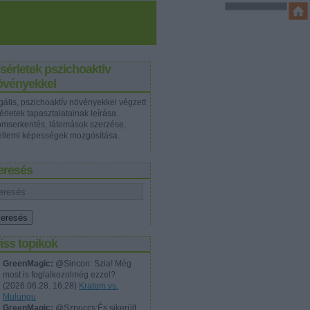
sérletek pszichoaktív
övényekkel
gális, pszichoaktív növényekkel végzett
érletek tapasztalatainak leírása.
omserkentés, látomások szerzése,
ellemi képességek mozgósítása.
eresés
iss topikok
GreenMagic:
@Sincon: Szia! Még
most is foglalkozolmég ezzel?
(
2026.06.28. 16:28
)
Kratom vs.
Mulungu
GreenMagic:
@Szpuccs:És sikerült