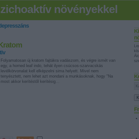
szichoaktív növényekkel
idepresszáns
Kí
n
 Kratom
Le
kís
tiv
Ál
Folyamatosan új kratom fajtákra vadászom, és végre ismét van
sz
egy, a horned leaf indo, tehát ilyen csúcsos-szarvacskás
levélkörvonalat kell elképzelni sima helyett. Mivel nem
K
tenyésztett, nem lehet azt mondani a munkásoknak, hogy "Na
most akkor kerítéstől kerítésig…
Fr