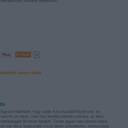
nektarinszerű külsővel rendelkező…
Tetszik
0
resszáns
camu camu
tiv
Egyszer hallottam, hogy valaki Kava kavából főzött teát, de
semmit se hatott, mert mint később kiderült számára, az aktív
hatóanyagok 60 fokon feladják. Ennek ugyan nem néztem utána,
de már eleve langyosabb vízzel álltam a kérdéshez, mennyiségre