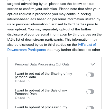
targeted advertising by us, please use the below opt-out
Van egy jó kis kombináció, amit mostanság szoktam
section to confirm your selection. Please note that after your
alkalmazni, ha olyan kedvem van:0,24-0,48 gramm
opt-out request is processed you may continue seeing
Aranygyökér-kivonat, a kívánt frissességtől
interest-based ads based on personal information utilized by
függően. + 7 gramm porított Kóladió + 3 gramm
us or personal information disclosed to third parties prior to
porított Red Vein Indo Kratom A Kóladió és a Kratom
your opt-out. You may separately opt-out of the further
porokat…
disclosure of your personal information by third parties on the
IAB’s list of downstream participants. This information may
Ámokfutás – kis adagokkal
also be disclosed by us to third parties on the
IAB’s List of
Downstream Participants
that may further disclose it to other
pszichoaktiv
•
2009. november 30.
0
third parties.
Please note that this website/app uses one or more Google
Personal Data Processing Opt Outs
Na, álljon itt egy több, mint két hónappal ezelőtti
services and may gather and store information including but
eset felelőtlen, de hepiendű listája, jó hülye este volt
not limited to your visit or usage behaviour. You may click to
I want to opt-out of the Sharing of my
:)Hazaérkezés (a történések kezdete délután 6-kor
personal data.
grant or deny consent to Google and its third-party tags to
Opted In
van, szobahőmérséklet 25,5 Celsius fok) 1 dupla
use your data for below specified purposes in below Google
kávé (ahhoz, hogy ne dőljek el felébreszthetetlenül
consent section.
I want to opt-out of the Sale of my
este 7-kor…
Personal Data.
Opted In
Kolanut, kóladió
I want to opt-out of processing my