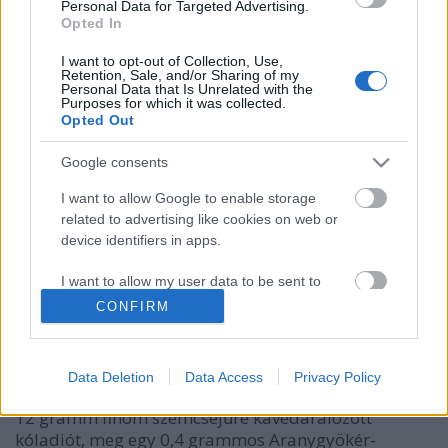
Personal Data for Targeted Advertising.
pszichoaktiv
•
2009. november 30.
2
Opted In
I want to opt-out of Collection, Use,
Ez egy érdekes növény. Mivel lételemem a kávé, hogy
Retention, Sale, and/or Sharing of my
Personal Data that Is Unrelated with the
este ébren tudjak maradni a nap után, kávézom.
Purposes for which it was collected.
Viszont ahhoz, hogy hasson, egy esti dupla kávé kell,
Opted Out
ami eléggé megdobogtatja a szívemet egy rövid
időre, amit meg ugye nem szeretek. Ezt a hatást
Google consents
szívdobogás nélkül tudom…
I want to allow Google to enable storage
related to advertising like cookies on web or
Aranygyökér-kivonat + Kóladió
device identifiers in apps.
kombináció
I want to allow my user data to be sent to
pszichoaktiv
•
2009. november 30.
2
Google for online advertising purposes.
CONFIRM
I want to allow Google to send me
Tegnap úgy adódott, hogy csak későn kezdhettem
personalized advertising.
otthoni dolgaimhoz, de sok mindent el kellett
Data Deletion
Data Access
Privacy Policy
intéznem. Még nem voltam álmos, benyomtam hát
I want to allow Google to enable storage
12 gramm finom szemcséjűre kávédarálózott
related to analytics like cookies on web or
kóladiót, meg egy 0,4 grammos Aranygyökér-
device identifiers in apps.