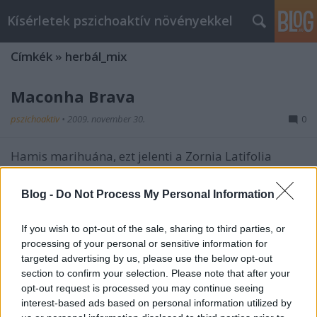
Kísérletek pszichoaktív növényekkel
Címkék
»
herbál_mix
Maconha Brava
pszichoaktiv
•
2009. november 30.
0
Hamis marihuána, ezt jelenti a Zornia Latifolia
beceneve. A különféle herbál mixek kedvelt
összetevője, de szerintem inkább csak mint a
Blog -
Do Not Process My Personal Information
kivonatok hordozója, mert csipetnyi mennyiségben
nem hatásos. Ebből egy teljes cigit kell tekerni, hogy
If you wish to opt-out of the sale, sharing to third parties, or
legyen valami, de legalább lesz is, nem…
processing of your personal or sensitive information for
targeted advertising by us, please use the below opt-out
Damiana
section to confirm your selection. Please note that after your
opt-out request is processed you may continue seeing
pszichoaktiv
•
2009. november 30.
1
interest-based ads based on personal information utilized by