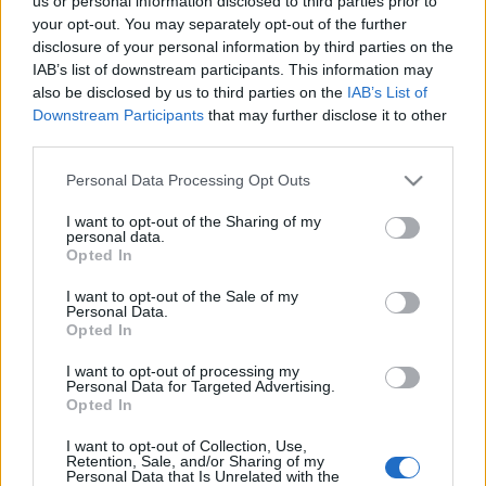
us or personal information disclosed to third parties prior to
Van egy kis fém pipám, abból szívom a Damiana
your opt-out. You may separately opt-out of the further
nevezetű gyógynövényt. Vannak ugye ezek a
disclosure of your personal information by third parties on the
figyelmeztetések, hogy leviheti a vércukrot (így
IAB’s list of downstream participants. This information may
felerősítheti a cukorbetegség elleni gyógyszerek
also be disclosed by us to third parties on the
IAB’s List of
Downstream Participants
that may further disclose it to other
hatását), meg hogy abortív hatásai is vannak, de
third parties.
mivel nem alacsony a vércukrom (kop-kop-kop),…
Please note that this website/app uses one or more Google
Personal Data Processing Opt Outs
Ámokfutás – kis adagokkal
services and may gather and store information including but
not limited to your visit or usage behaviour. You may click to
I want to opt-out of the Sharing of my
pszichoaktiv
•
2009. november 30.
0
personal data.
grant or deny consent to Google and its third-party tags to
Opted In
use your data for below specified purposes in below Google
consent section.
Na, álljon itt egy több, mint két hónappal ezelőtti
I want to opt-out of the Sale of my
Personal Data.
eset felelőtlen, de hepiendű listája, jó hülye este volt
Opted In
:)Hazaérkezés (a történések kezdete délután 6-kor
van, szobahőmérséklet 25,5 Celsius fok) 1 dupla
I want to opt-out of processing my
kávé (ahhoz, hogy ne dőljek el felébreszthetetlenül
Personal Data for Targeted Advertising.
Opted In
este 7-kor…
I want to opt-out of Collection, Use,
Retention, Sale, and/or Sharing of my
Herbál mixek
Personal Data that Is Unrelated with the