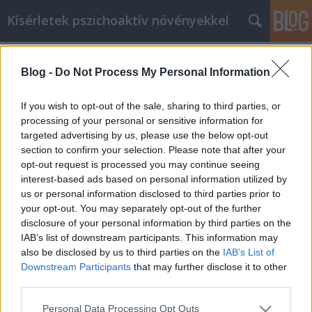
Kísérletek pszichoaktív növényekkel
Címkék
»
dohányhelyettesítő
Blog -
Do Not Process My Personal Information
Macskamenta
If you wish to opt-out of the sale, sharing to third parties, or
pszichoaktiv
•
2009. november 30.
1
processing of your personal or sensitive information for
targeted advertising by us, please use the below opt-out
section to confirm your selection. Please note that after your
Ez is egy olyan enyhe hallucinogén, agyi
opt-out request is processed you may continue seeing
állapotváltoztató, amit hatásosnak találtam. Az
interest-based ads based on personal information utilized by
álomhatáson kívül semmi igazán komoly, de hogy
us or personal information disclosed to third parties prior to
ne a végén kezdjük a napot, ami kifejezetten
your opt-out. You may separately opt-out of the further
kellemesen telt a kísérletezéssel, vegyük sorra az
disclosure of your personal information by third parties on the
eseményeket: Délelőtt volt egy liter tea…
IAB’s list of downstream participants. This information may
also be disclosed by us to third parties on the
IAB’s List of
Kanna
Downstream Participants
that may further disclose it to other
third parties.
pszichoaktiv
•
2009. november 30.
2
Please note that this website/app uses one or more Google
Personal Data Processing Opt Outs