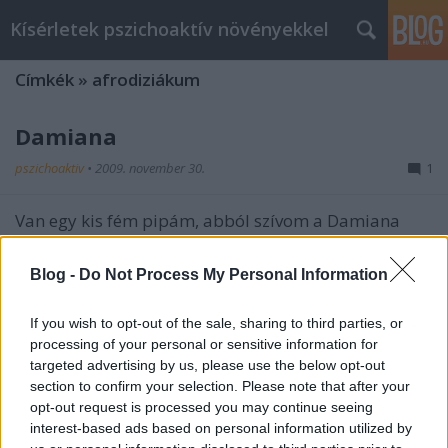
Kísérletek pszichoaktív növényekkel
Címkék
»
afrodiziákum
Damiana
pszichoaktiv
•
2009. november 30.
1
Van egy kis fém pipám, abból szívom a Damiana
nevezetű gyógynövényt. Vannak ugye ezek a
figyelmeztetések, hogy leviheti a vércukrot (így
Blog -
Do Not Process My Personal Information
felerősítheti a cukorbetegség elleni gyógyszerek
hatását), meg hogy abortív hatásai is vannak, de
If you wish to opt-out of the sale, sharing to third parties, or
mivel nem alacsony a vércukrom (kop-kop-kop),…
processing of your personal or sensitive information for
targeted advertising by us, please use the below opt-out
Ámokfutás – kis adagokkal
section to confirm your selection. Please note that after your
opt-out request is processed you may continue seeing
pszichoaktiv
•
2009. november 30.
0
interest-based ads based on personal information utilized by