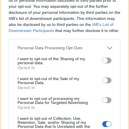
us or personal information disclosed to third parties prior to
Na, álljon itt egy több, mint két hónappal ezelőtti
your opt-out. You may separately opt-out of the further
eset felelőtlen, de hepiendű listája, jó hülye este volt
disclosure of your personal information by third parties on the
:)Hazaérkezés (a történések kezdete délután 6-kor
IAB’s list of downstream participants. This information may
van, szobahőmérséklet 25,5 Celsius fok) 1 dupla
also be disclosed by us to third parties on the
IAB’s List of
Downstream Participants
that may further disclose it to other
kávé (ahhoz, hogy ne dőljek el felébreszthetetlenül
third parties.
este 7-kor…
Please note that this website/app uses one or more Google
Personal Data Processing Opt Outs
Iporuru
services and may gather and store information including but
not limited to your visit or usage behaviour. You may click to
I want to opt-out of the Sharing of my
pszichoaktiv
•
2009. november 30.
0
personal data.
grant or deny consent to Google and its third-party tags to
Opted In
use your data for below specified purposes in below Google
consent section.
Van ugye az ayahuasca, amit ugyan még nem
I want to opt-out of the Sale of my
Personal Data.
próbáltam ki, de ki fogok, addig meg olvasgatok
Opted In
róla néhanap. Így találkoztam az Iporuru-val is, amit
tanító orvosságként szoktak opcionálisan belefőzni
I want to opt-out of processing my
az ayahuascába. Az Iporuru-nak számos jó
Personal Data for Targeted Advertising.
Opted In
tulajdonsága van, káros hatásai meg…
I want to opt-out of Collection, Use,
Retention, Sale, and/or Sharing of my
Yohimbe
Personal Data that Is Unrelated with the